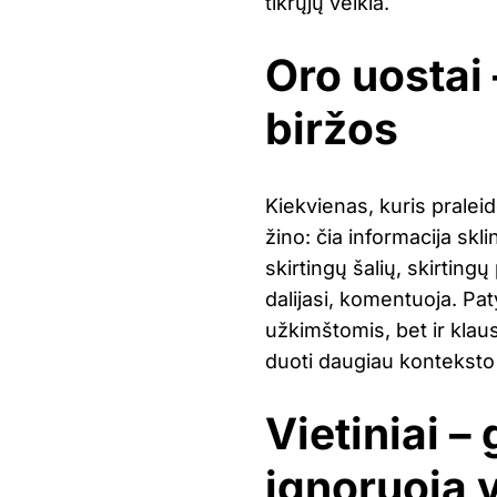
tikrųjų veikia.
Oro uostai 
biržos
Kiekvienas, kuris pralei
žino: čia informacija skl
skirtingų šalių, skirtingų
dalijasi, komentuoja. Pat
užkimštomis, bet ir klaus
duoti daugiau konteksto 
Vietiniai – 
ignoruoja v