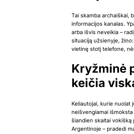
Tai skamba archaiškai, be
informacijos kanalas. Ypa
arba išvis neveikia – radi
situaciją užsienyje, žino:
vietinę stotį telefone, nė
Kryžminė pa
keičia visk
Keliautojai, kurie nuolat
neišvengiamai išmoksta v
šiandien skaitai vokišką p
Argentinoje – pradedi mat