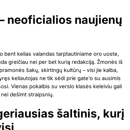
– neoficialios naujienų
do bent kelias valandas tarptautiniame oro uoste,
inda greičiau nei per bet kurią redakciją. Žmonės iš
 pramonės šakų, skirtingų kultūrų – visi jie kalba,
yręs keliautojas ne tik sėdi prie gate’o su ausimis
osi. Vienas pokalbis su verslo klasės keleiviu gali
nei dešimt straipsnių.
geriausias šaltinis, kurį
isi