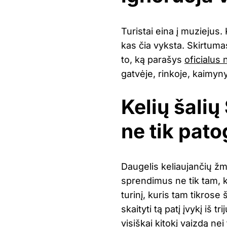
Turistai eina į muziejus. 
kas čia vyksta. Skirtum
to, ką parašys
oficialus 
gatvėje, rinkoje, kaimynys
Kelių šalių
ne tik pat
Daugelis keliaujančių žm
sprendimus ne tik tam, ka
turinį, kuris tam tikrose
skaityti tą patį įvykį iš 
visiškai kitokį vaizdą nei