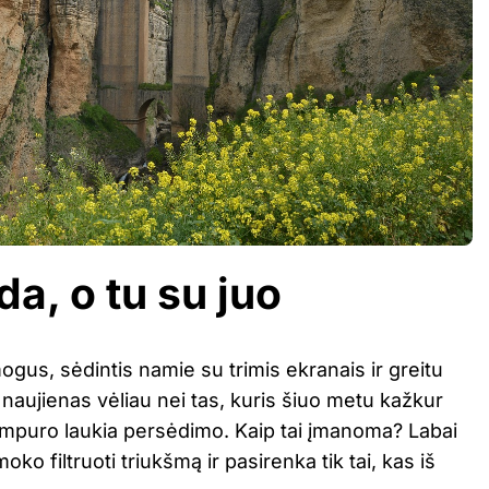
da, o tu su juo
gus, sėdintis namie su trimis ekranais ir greitu
 naujienas vėliau nei tas, kuris šiuo metu kažkur
umpuro laukia persėdimo. Kaip tai įmanoma? Labai
moko filtruoti triukšmą ir pasirenka tik tai, kas iš