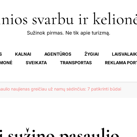
nios svarbu ir kelion
Sužinok pirmas. Ne tik apie turizmą.
S
KALNAI
AGENTŪROS
ŽYGIAI
LAISVALAIK
MONĖ
SVEIKATA
TRANSPORTAS
REKLAMA POR
saulio naujienas greičiau už namų sėdinčius: 7 patikrinti būdai
i sužino pasaulio