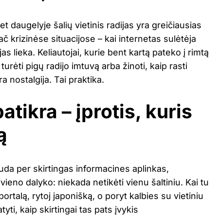
t daugelyje šalių vietinis radijas yra greičiausias
č krizinėse situacijose – kai internetas sulėtėja
jas lieka. Keliautojai, kurie bent kartą pateko į rimtą
 turėti pigų radijo imtuvą arba žinoti, kaip rasti
ra nostalgija. Tai praktika.
tikra – įprotis, kuris
ą
 juda per skirtingas informacines aplinkas,
ieno dalyko: niekada netikėti vienu šaltiniu. Kai tu
ortalą, rytoj japonišką, o poryt kalbies su vietiniu
yti, kaip skirtingai tas pats įvykis