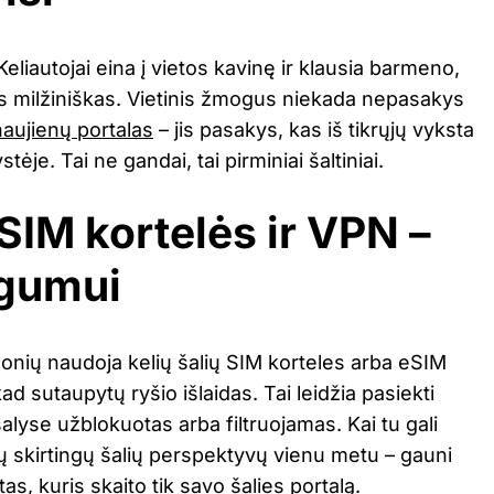
Keliautojai eina į vietos kavinę ir klausia barmeno,
as milžiniškas. Vietinis žmogus niekada nepasakys
naujienų portalas
– jis pasakys, kas iš tikrųjų vyksta
tėje. Tai ne gandai, tai pirminiai šaltiniai.
 SIM kortelės ir VPN –
ogumui
onių naudoja kelių šalių SIM korteles arba eSIM
d sutaupytų ryšio išlaidas. Tai leidžia pasiekti
 šalyse užblokuotas arba filtruojamas. Kai tu gali
trijų skirtingų šalių perspektyvų vienu metu – gauni
 tas, kuris skaito tik savo šalies portalą.