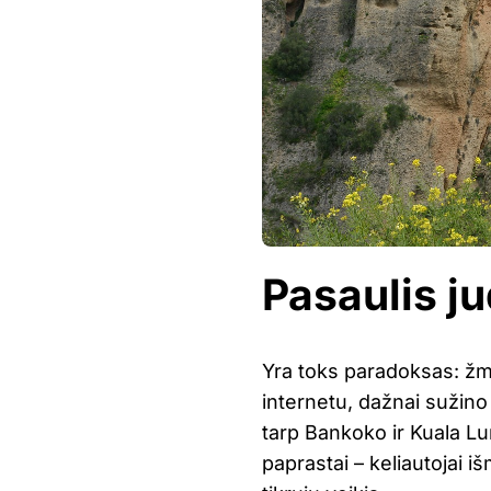
Pasaulis ju
Yra toks paradoksas: žmo
internetu, dažnai sužino
tarp Bankoko ir Kuala L
paprastai – keliautojai iš