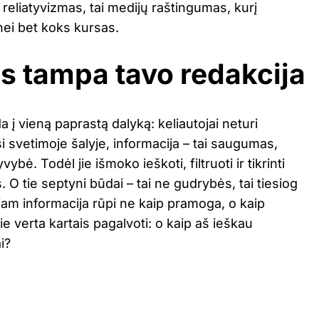
 reliatyvizmas, tai medijų raštingumas, kurį
nei bet koks kursas.
is tampa tavo redakcija
a į vieną paprastą dalyką: keliautojai neturi
i svetimoje šalyje, informacija – tai saugumas,
vybė. Todėl jie išmoko ieškoti, filtruoti ir tikrinti
. O tie septyni būdai – tai ne gudrybės, tai tiesiog
iam informacija rūpi ne kaip pramoga, o kaip
mie verta kartais pagalvoti: o kaip aš ieškau
i?