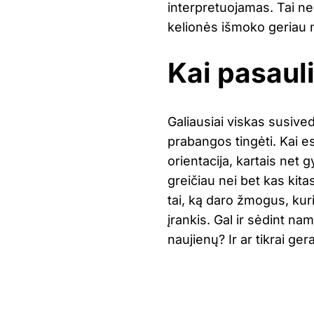
interpretuojamas. Tai ne
kelionės išmoko geriau 
Kai pasaul
Galiausiai viskas susived
prabangos tingėti. Kai es
orientacija, kartais net gy
greičiau nei bet kas kitas
tai, ką daro žmogus, kur
įrankis. Gal ir sėdint na
naujienų? Ir ar tikrai gera