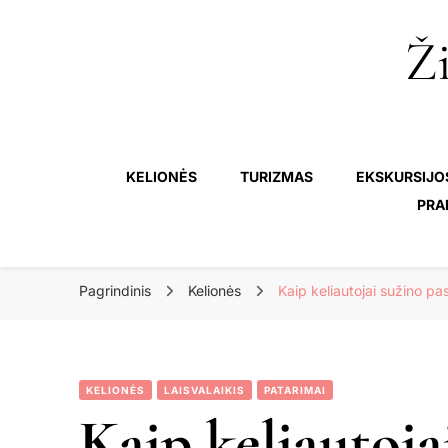
Ži
KELIONĖS
TURIZMAS
EKSKURSIJO
PRA
Pagrindinis
Kelionės
Kaip keliautojai sužino pa
KELIONĖS
LAISVALAIKIS
PATARIMAI
Kaip keliautoja