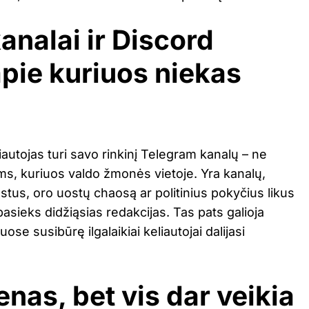
analai ir Discord
apie kuriuos niekas
iautojas turi savo rinkinį Telegram kanalų – ne
ms, kuriuos valdo žmonės vietoje. Yra kanalų,
stus, oro uostų chaosą ar politinius pokyčius likus
 pasieks didžiąsias redakcijas. Tas pats galioja
ose susibūrę ilgalaikiai keliautojai dalijasi
enas, bet vis dar veikia