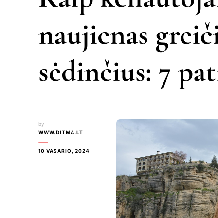
naujienas grei
sėdinčius: 7 pat
by
WWW.DITMA.LT
10 VASARIO, 2024