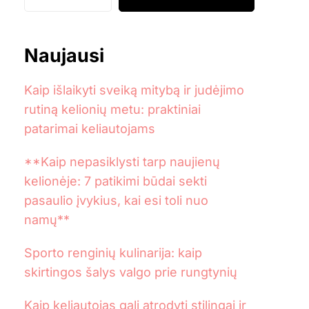
Naujausi
Kaip išlaikyti sveiką mitybą ir judėjimo
rutiną kelionių metu: praktiniai
patarimai keliautojams
**Kaip nepasiklysti tarp naujienų
kelionėje: 7 patikimi būdai sekti
pasaulio įvykius, kai esi toli nuo
namų**
Sporto renginių kulinarija: kaip
skirtingos šalys valgo prie rungtynių
Kaip keliautojas gali atrodyti stilingai ir