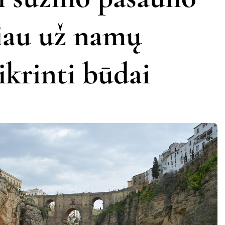
čiau už namų
ikrinti būdai