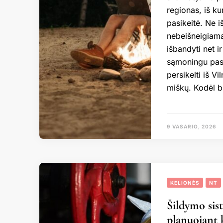
regionas, iš ku
pasikeitė. Ne i
nebeišneigiama
išbandyti net ir
sąmoningu pasir
persikelti iš 
miškų. Kodėl b
9 VASARIO, 2026
KELIONĖS
NT
Šildymo sist
planuojant 