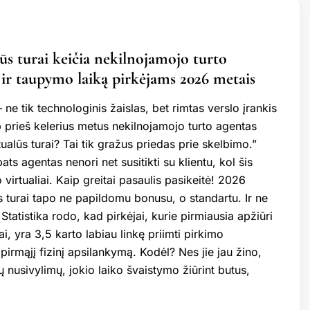
ūs turai keičia nekilnojamojo turto
ir taupymo laiką pirkėjams 2026 metais
– ne tik technologinis žaislas, bet rimtas verslo įrankis
p prieš kelerius metus nekilnojamojo turto agentas
ualūs turai? Tai tik gražus priedas prie skelbimo.”
ats agentas nenori net susitikti su klientu, kol šis
 virtualiai. Kaip greitai pasaulis pasikeitė! 2026
s turai tapo ne papildomu bonusu, o standartu. Ir ne
 Statistika rodo, kad pirkėjai, kurie pirmiausia apžiūri
ai, yra 3,5 karto labiau linkę priimti pirkimo
irmąjį fizinį apsilankymą. Kodėl? Nes jie jau žino,
ių nusivylimų, jokio laiko švaistymo žiūrint butus,