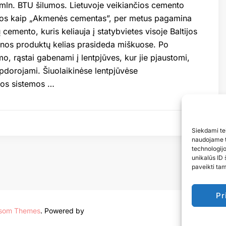
7 mln. BTU šilumos. Lietuvoje veikiančios cemento
ios kaip „Akmenės cementas”, per metus pagamina
ų cemento, kuris keliauja į statybvietes visoje Baltijos
nos produktų kelias prasideda miškuose. Po
o, rąstai gabenami į lentpjūves, kur jie pjaustomi,
apdorojami. Šiuolaikinėse lentpjūvėse
tos sistemos …
Siekdami teik
naudojame t
technologij
unikalūs ID 
paveikti tam
Pr
ssom Themes
. Powered by