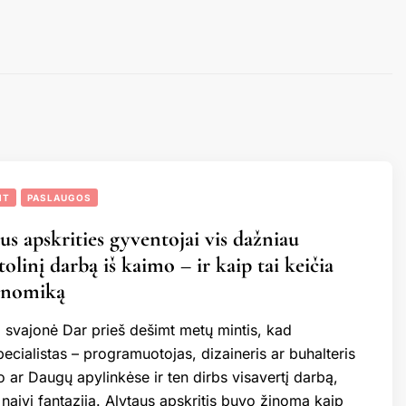
NT
PASLAUGOS
us apskrities gyventojai vis dažniau
olinį darbą iš kaimo – ir kaip tai keičia
onomiką
 svajonė Dar prieš dešimt metų mintis, kad
pecialistas – programuotojas, dizaineris ar buhalteris
 ar Daugų apylinkėse ir ten dirbs visavertį darbą,
naivi fantazija. Alytaus apskritis buvo žinoma kaip