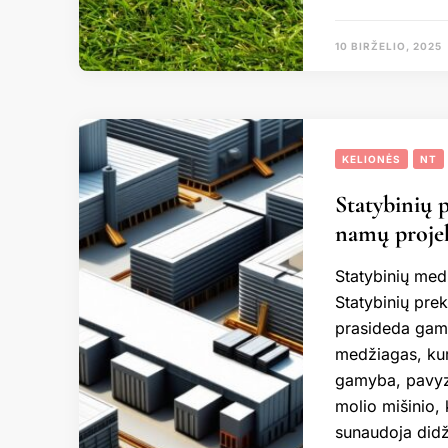
10 BIRŽELIO, 2025
KELIONĖS
NT
Statybinių 
namų proje
Statybinių med
Statybinių prek
prasideda gamy
medžiagas, ku
gamyba, pavyzd
molio mišinio,
sunaudoja didži