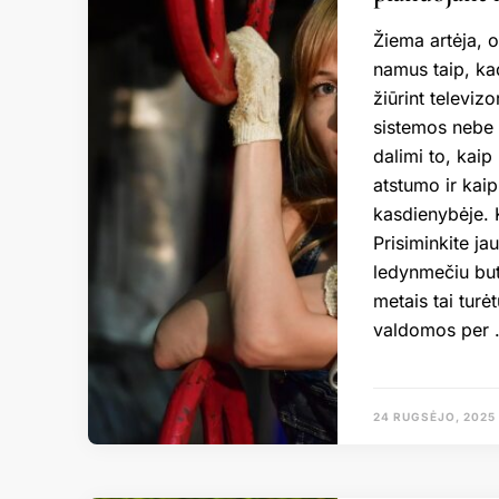
Žiema artėja, o
namus taip, kad
žiūrint televiz
sistemos nebe 
dalimi to, kai
atstumo ir kai
kasdienybėje. K
Prisiminkite jau
ledynmečiu but
metais tai turė
valdomos per
24 RUGSĖJO, 2025