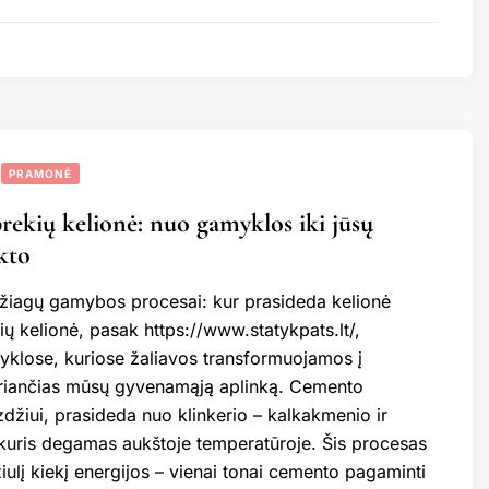
PRAMONĖ
prekių kelionė: nuo gamyklos iki jūsų
kto
žiagų gamybos procesai: kur prasideda kelionė
ių kelionė, pasak https://www.statykpats.lt/,
klose, kuriose žaliavos transformuojamos į
riančias mūsų gyvenamąją aplinką. Cemento
žiui, prasideda nuo klinkerio – kalkakmenio ir
 kuris degamas aukštoje temperatūroje. Šis procesas
ulį kiekį energijos – vienai tonai cemento pagaminti