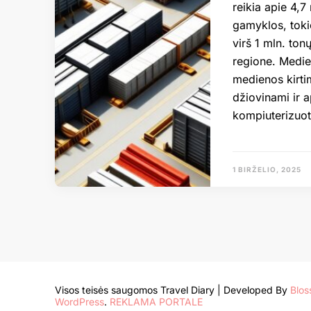
reikia apie 4,
gamyklos, tok
virš 1 mln. ton
regione. Medie
medienos kirtim
džiovinami ir 
kompiuterizuo
1 BIRŽELIO, 2025
Visos teisės saugomos
Travel Diary | Developed By
Blo
WordPress
.
REKLAMA PORTALE