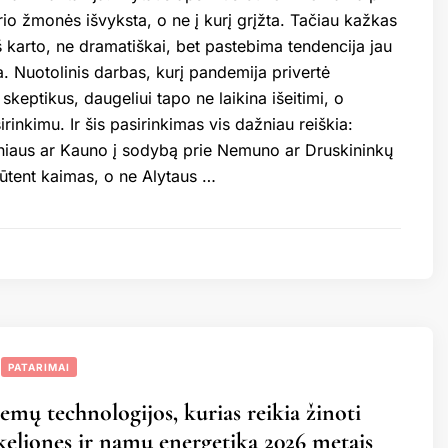
rio žmonės išvyksta, o ne į kurį grįžta. Tačiau kažkas
š karto, ne dramatiškai, bet pastebima tendencija jau
. Nuotolinis darbas, kurį pandemija privertė
 skeptikus, daugeliui tapo ne laikina išeitimi, o
inkimu. Ir šis pasirinkimas vis dažniau reiškia:
Vilniaus ar Kauno į sodybą prie Nemuno ar Druskininkų
ūtent kaimas, o ne Alytaus …
PATARIMAI
emų technologijos, kurias reikia žinoti
keliones ir namų energetiką 2026 metais