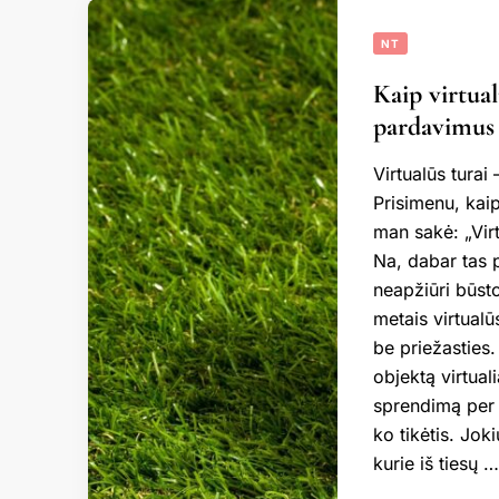
NT
Kaip virtual
pardavimus 
Virtualūs turai 
Prisimenu, kai
man sakė: „Virt
Na, dabar tas p
neapžiūri būsto
metais virtualū
be priežasties.
objektą virtuali
sprendimą per p
ko tikėtis. Jok
kurie iš tiesų …