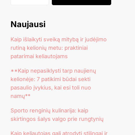
Naujausi
Kaip išlaikyti sveiką mitybą ir judėjimo
rutiną kelionių metu: praktiniai
patarimai keliautojams
**Kaip nepasiklysti tarp naujienų
kelionėje: 7 patikimi būdai sekti
pasaulio įvykius, kai esi toli nuo
namų**
Sporto renginių kulinarija: kaip
skirtingos šalys valgo prie rungtynių
Kaip keliautojas gali atrodyti stilingai ir