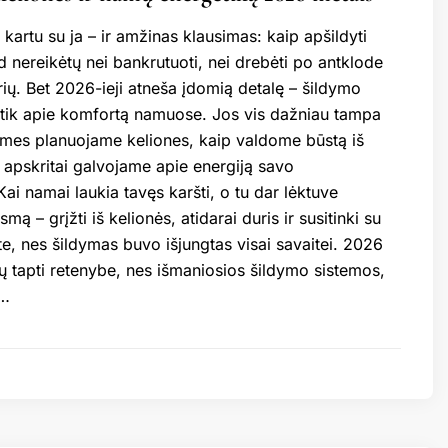
 kartu su ja – ir amžinas klausimas: kaip apšildyti
 nereikėtų nei bankrutuoti, nei drebėti po antklode
orių. Bet 2026-ieji atneša įdomią detalę – šildymo
tik apie komfortą namuose. Jos vis dažniau tampa
p mes planuojame keliones, kaip valdome būstą iš
p apskritai galvojame apie energiją savo
ai namai laukia tavęs karšti, o tu dar lėktuve
smą – grįžti iš kelionės, atidarai duris ir susitinki su
e, nes šildymas buvo išjungtas visai savaitei. 2026
tų tapti retenybe, nes išmaniosios šildymo sistemos,
 …