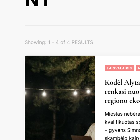
Showing: 1 - 4 of 4 RESULTS
LAISVALAIKIS
Kodėl Alyta
renkasi nuot
regiono ek
Miestas nebėra
kvalifikuotas s
– gyvens Simno
skambėjo kaip 