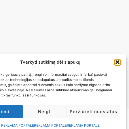
Tvarkyti sutikimą dėl slapukų
ti geriausią patirtį, įrenginio informacijai saugoti ir (arba) pasiekti
okias technologijas kaip slapukus. Jei sutiksime su šiomis
omis, galėsime apdoroti duomenis, tokius kaip naršymo elgsena arba
šioje svetainėje. Nesutikimas arba sutikimo atšaukimas gali neigiamai
 tikras funkcijas ir funkcijas.
iimti
Neigti
Peržiūrėti nuostatas
REKLAMA PORTALE
REKLAMA PORTALE
REKLAMA PORTALE