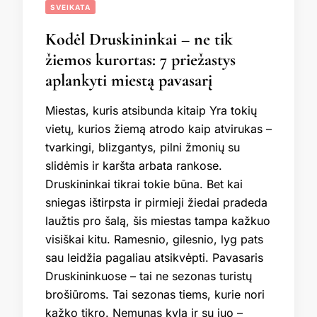
SVEIKATA
Kodėl Druskininkai – ne tik
žiemos kurortas: 7 priežastys
aplankyti miestą pavasarį
Miestas, kuris atsibunda kitaip Yra tokių
vietų, kurios žiemą atrodo kaip atvirukas –
tvarkingi, blizgantys, pilni žmonių su
slidėmis ir karšta arbata rankose.
Druskininkai tikrai tokie būna. Bet kai
sniegas ištirpsta ir pirmieji žiedai pradeda
laužtis pro šalą, šis miestas tampa kažkuo
visiškai kitu. Ramesnio, gilesnio, lyg pats
sau leidžia pagaliau atsikvėpti. Pavasaris
Druskininkuose – tai ne sezonas turistų
brošiūroms. Tai sezonas tiems, kurie nori
kažko tikro. Nemunas kyla ir su juo –