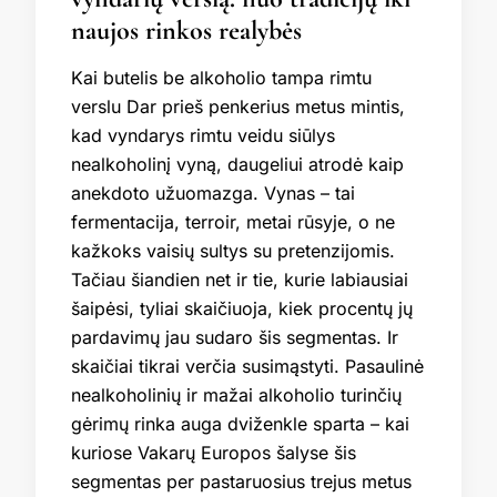
naujos rinkos realybės
Kai butelis be alkoholio tampa rimtu
verslu Dar prieš penkerius metus mintis,
kad vyndarys rimtu veidu siūlys
nealkoholinį vyną, daugeliui atrodė kaip
anekdoto užuomazga. Vynas – tai
fermentacija, terroir, metai rūsyje, o ne
kažkoks vaisių sultys su pretenzijomis.
Tačiau šiandien net ir tie, kurie labiausiai
šaipėsi, tyliai skaičiuoja, kiek procentų jų
pardavimų jau sudaro šis segmentas. Ir
skaičiai tikrai verčia susimąstyti. Pasaulinė
nealkoholinių ir mažai alkoholio turinčių
gėrimų rinka auga dviženkle sparta – kai
kuriose Vakarų Europos šalyse šis
segmentas per pastaruosius trejus metus