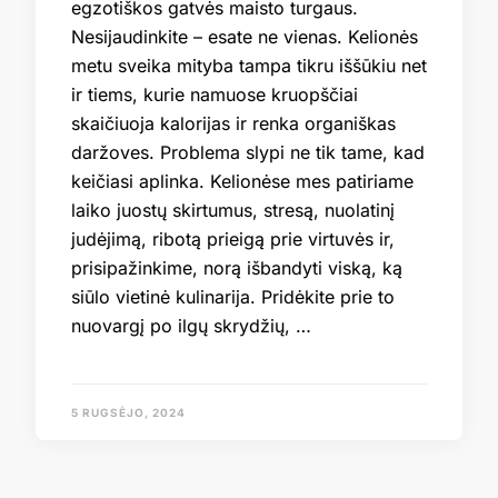
egzotiškos gatvės maisto turgaus.
Nesijaudinkite – esate ne vienas. Kelionės
metu sveika mityba tampa tikru iššūkiu net
ir tiems, kurie namuose kruopščiai
skaičiuoja kalorijas ir renka organiškas
daržoves. Problema slypi ne tik tame, kad
keičiasi aplinka. Kelionėse mes patiriame
laiko juostų skirtumus, stresą, nuolatinį
judėjimą, ribotą prieigą prie virtuvės ir,
prisipažinkime, norą išbandyti viską, ką
siūlo vietinė kulinarija. Pridėkite prie to
nuovargį po ilgų skrydžių, …
5 RUGSĖJO, 2024