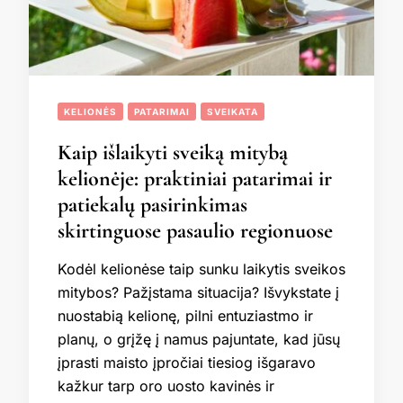
KELIONĖS
PATARIMAI
SVEIKATA
Kaip išlaikyti sveiką mitybą
kelionėje: praktiniai patarimai ir
patiekalų pasirinkimas
skirtinguose pasaulio regionuose
Kodėl kelionėse taip sunku laikytis sveikos
mitybos? Pažįstama situacija? Išvykstate į
nuostabią kelionę, pilni entuziastmo ir
planų, o grįžę į namus pajuntate, kad jūsų
įprasti maisto įpročiai tiesiog išgaravo
kažkur tarp oro uosto kavinės ir