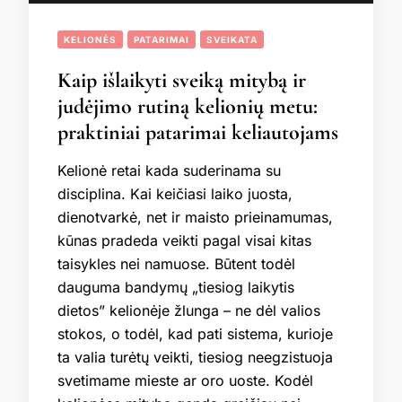
KELIONĖS
PATARIMAI
SVEIKATA
Kaip išlaikyti sveiką mitybą ir
judėjimo rutiną kelionių metu:
praktiniai patarimai keliautojams
Kelionė retai kada suderinama su
disciplina. Kai keičiasi laiko juosta,
dienotvarkė, net ir maisto prieinamumas,
kūnas pradeda veikti pagal visai kitas
taisykles nei namuose. Būtent todėl
dauguma bandymų „tiesiog laikytis
dietos” kelionėje žlunga – ne dėl valios
stokos, o todėl, kad pati sistema, kurioje
ta valia turėtų veikti, tiesiog neegzistuoja
svetimame mieste ar oro uoste. Kodėl