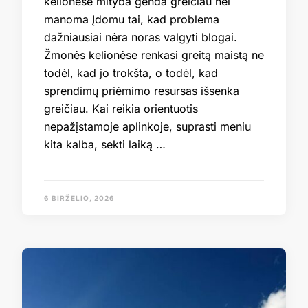
kelionėse mityba genda greičiau nei
manoma Įdomu tai, kad problema
dažniausiai nėra noras valgyti blogai.
Žmonės kelionėse renkasi greitą maistą ne
todėl, kad jo trokšta, o todėl, kad
sprendimų priėmimo resursas išsenka
greičiau. Kai reikia orientuotis
nepažįstamoje aplinkoje, suprasti meniu
kita kalba, sekti laiką …
6 BIRŽELIO, 2026