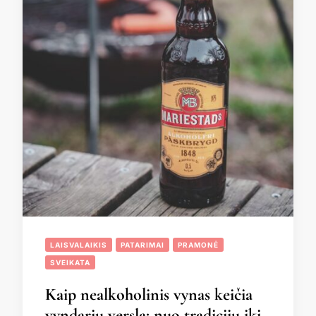
LAISVALAIKIS
PATARIMAI
PRAMONĖ
SVEIKATA
Kaip nealkoholinis vynas keičia
vyndarių verslą: nuo tradicijų iki