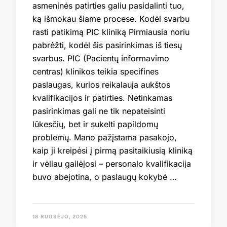
asmeninės patirties galiu pasidalinti tuo,
ką išmokau šiame procese. Kodėl svarbu
rasti patikimą PIC kliniką Pirmiausia noriu
pabrėžti, kodėl šis pasirinkimas iš tiesų
svarbus. PIC (Pacientų informavimo
centras) klinikos teikia specifines
paslaugas, kurios reikalauja aukštos
kvalifikacijos ir patirties. Netinkamas
pasirinkimas gali ne tik nepateisinti
lūkesčių, bet ir sukelti papildomų
problemų. Mano pažįstama pasakojo,
kaip ji kreipėsi į pirmą pasitaikiusią kliniką
ir vėliau gailėjosi – personalo kvalifikacija
buvo abejotina, o paslaugų kokybė …
18 RUGSĖJO, 2025