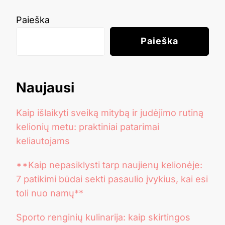
Paieška
Paieška
Naujausi
Kaip išlaikyti sveiką mitybą ir judėjimo rutiną
kelionių metu: praktiniai patarimai
keliautojams
**Kaip nepasiklysti tarp naujienų kelionėje:
7 patikimi būdai sekti pasaulio įvykius, kai esi
toli nuo namų**
Sporto renginių kulinarija: kaip skirtingos