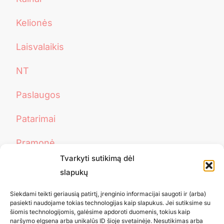
Kelionės
Laisvalaikis
NT
Paslaugos
Patarimai
Pramonė
Tvarkyti sutikimą dėl
Sveikata
slapukų
Turizmas
Siekdami teikti geriausią patirtį, įrenginio informacijai saugoti ir (arba)
pasiekti naudojame tokias technologijas kaip slapukus. Jei sutiksime su
šiomis technologijomis, galėsime apdoroti duomenis, tokius kaip
Uncategorized
naršymo elgsena arba unikalūs ID šioje svetainėje. Nesutikimas arba