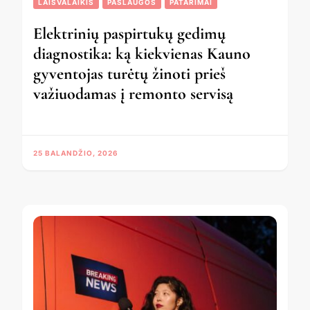
LAISVALAIKIS
PASLAUGOS
PATARIMAI
Elektrinių paspirtukų gedimų
diagnostika: ką kiekvienas Kauno
gyventojas turėtų žinoti prieš
važiuodamas į remonto servisą
25 BALANDŽIO, 2026