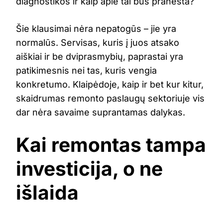
diagnostikos ir kaip apie tai bus pranešta?
Šie klausimai nėra nepatogūs – jie yra
normalūs. Servisas, kuris į juos atsako
aiškiai ir be dviprasmybių, paprastai yra
patikimesnis nei tas, kuris vengia
konkretumo. Klaipėdoje, kaip ir bet kur kitur,
skaidrumas remonto paslaugų sektoriuje vis
dar nėra savaime suprantamas dalykas.
Kai remontas tampa
investicija, o ne
išlaida