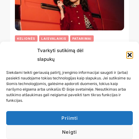
KELIONĖS
LAISVALAIKIS
PATARIMAI
Tvarkyti sutikimą dėl
Kaip keliautojai sužino pasaulio
slapukų
naujienas greičiau nei namie: 7
patikimi šaltiniai ir įpročiai
Siekdami teikti geriausią patirtį, įrenginio informacijai saugoti ir (arba)
pasiekti naudojame tokias technologijas kaip slapukus. Jei sutiksime su
šiomis technologijomis, galėsime apdoroti duomenis, tokius kaip
naršymo elgsena arba unikalūs ID šioje svetainėje. Nesutikimas arba
sutikimo atšaukimas gali neigiamai paveikti tam tikras funkcijas ir
23 RUGSĖJO, 2025
funkcijas.
Priimti
Neigti